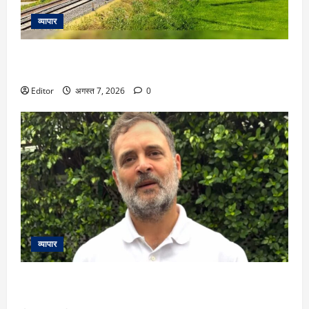
व्यापार
राजधानी सा आराम, बुलेट जैसी रफ्तार, वंदे भारत ने बदल दिए 6 ट्रेन
के रुट!
Editor
अगस्त 7, 2026
0
व्यापार
‘वो कूल हैं’: राहुल गांधी ने बताया कौन है उनका फेवरेट BJP नेता? बोले-
‘हेलो, अंकल!’