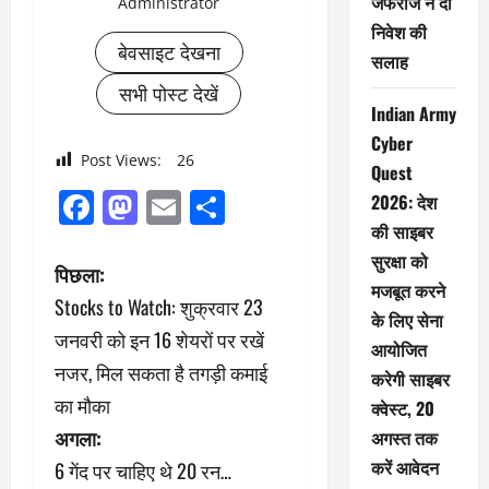
जेफरीज ने दी
Administrator
निवेश की
बेवसाइट देखना
सलाह
सभी पोस्ट देखें
Indian Army
Cyber
Post Views:
26
Quest
Facebook
Mastodon
Email
Share
2026: देश
की साइबर
सुरक्षा को
पो
पिछला:
मजबूत करने
Stocks to Watch: शुक्रवार 23
स्ट
के लिए सेना
जनवरी को इन 16 शेयरों पर रखें
आयोजित
ने
नजर, मिल सकता है तगड़ी कमाई
करेगी साइबर
का मौका
वि
क्वेस्ट, 20
अगला:
अगस्त तक
गे
करें आवेदन
6 गेंद पर चाहिए थे 20 रन…