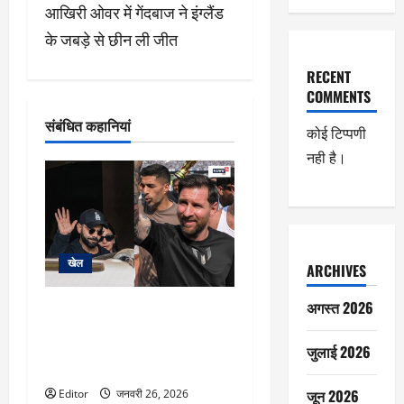
श
आखिरी ओवर में गेंदबाज ने इंग्लैंड
के जबड़े से छीन ली जीत
न
RECENT
COMMENTS
संबंधित कहानियां
कोई टिप्पणी
नही है।
खेल
ARCHIVES
अगस्त 2026
Lionel Messi GOAT India tour
Day 3: मेसी के GOAT इंडिया टूर का
आखिरी दिन, आज पहुंचेंगे दिल्ली,
जुलाई 2026
कैसा है पूरे दिन का कार्यक्रम
जून 2026
Editor
जनवरी 26, 2026