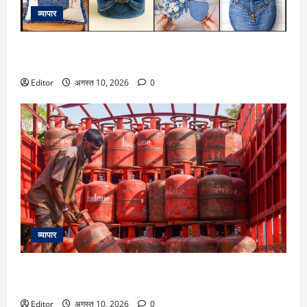
व्यापार
कबाड़ से जुगाड़! पुरानी डेनिम से बनाएं खूबसूरत और लक्जरी डेकोरेटिव
आइटम्स
Editor
अगस्त 10, 2026
0
व्यापार
LPG Price 10 August: आज फिर बदल गए 14.2 और 19 KG सिलेंडर
के रेट? चेक करें दिल्ली से पटना तक के दाम
Editor
अगस्त 10, 2026
0