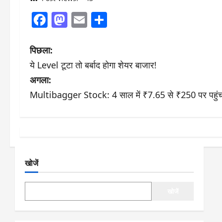
Facebook
Mastodon
Email
Share
पो
पिछला:
ये Level टूटा तो बर्बाद होगा शेयर बाजार!
स्ट
अगला:
ने
Multibagger Stock: 4 साल में ₹7.65 से ₹250 पर पहुंच
वि
गे
श
खोजें
न
खोजें