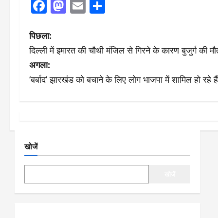
Facebook
Mastodon
Email
Share
पो
पिछला:
दिल्ली में इमारत की चौथी मंजिल से गिरने के कारण बुजुर्ग की मौ
स्ट
अगला:
ने
‘बर्बाद’ झारखंड को बचाने के लिए लोग भाजपा में शामिल हो रहे ह
वि
गे
श
खोजें
न
खोजें