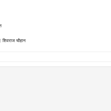
त
ैं: शिवराज चौहान