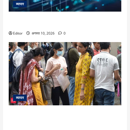
व्यापार
Sensex पर दबाव, Nifty आया 24500 के करीब, चार बातों से झटका
तो तीन सपोर्ट पर ऊपर आने की कोशिश
Editor
अगस्त 10, 2026
0
व्यापार
NEET UG Counselling 2026:दिव्यांग छात्रों के लिए एमसीसी ने
असेसमेंट फ्रेमवर्क में बदलाव का नोटिस किया जारी, बोर्ड करेगा
विकलांगता का आकलन