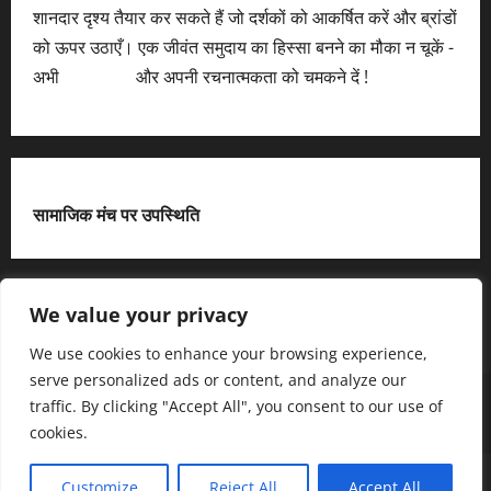
शानदार दृश्य तैयार कर सकते हैं जो दर्शकों को आकर्षित करें और ब्रांडों
को ऊपर उठाएँ। एक जीवंत समुदाय का हिस्सा बनने का मौका न चूकें -
अभी
आवेदन करें
और अपनी रचनात्मकता को चमकने दें !
सामाजिक मंच पर उपस्थिति
X
We value your privacy
We use cookies to enhance your browsing experience,
serve personalized ads or content, and analyze our
हमसे जुड़ें
आधिकारिक नीति पृष्ठ (Privacy Policy)
traffic. By clicking "Accept All", you consent to our use of
हमारे बारे में जानें
हमसे संपर्क करें
cookies.
Copyright © All rights reserved.
|
MoreNews
द्धारा AF
Customize
Reject All
Accept All