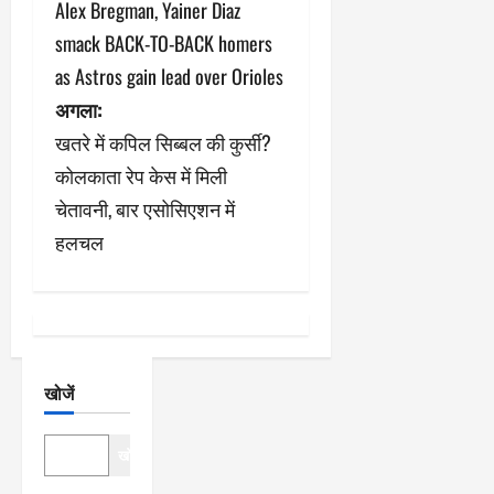
Alex Bregman, Yainer Diaz
स्ट
smack BACK-TO-BACK homers
ने
as Astros gain lead over Orioles
अगला:
वि
खतरे में कपिल सिब्बल की कुर्सी?
गे
कोलकाता रेप केस में मिली
श
चेतावनी, बार एसोसिएशन में
हलचल
न
खोजें
खोजें