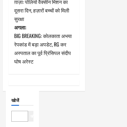
ग़ाज़ा: पोलियो वैक्सीन मिशन का
स्ट
दूसरा दिन, हज़ारों बच्चों को मिली
ने
सुरक्षा
अगला:
वि
BIG BREAKING: कोलकाता अभया
गे
रेपकांड में बड़ा अपडेट, RG कर
श
अस्पताल का पूर्व प्रिंसिपल संदीप
घोष अरेस्ट
न
खोजें
खोजें