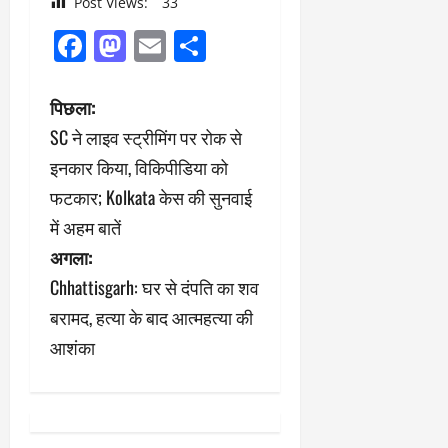
Post Views:
33
Facebook
Mastodon
Email
Share
पो
पिछला:
SC ने लाइव स्ट्रीमिंग पर रोक से
स्ट
इनकार किया, विकिपीडिया को
ने
फटकार; Kolkata केस की सुनवाई
में अहम बातें
वि
अगला:
गे
Chhattisgarh: घर से दंपति का शव
श
बरामद, हत्या के बाद आत्महत्या की
आशंका
न