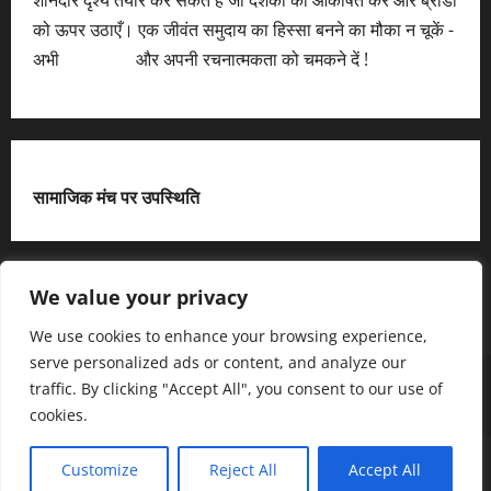
को ऊपर उठाएँ। एक जीवंत समुदाय का हिस्सा बनने का मौका न चूकें -
अभी
आवेदन करें
और अपनी रचनात्मकता को चमकने दें !
सामाजिक मंच पर उपस्थिति
X
We value your privacy
We use cookies to enhance your browsing experience,
serve personalized ads or content, and analyze our
हमसे जुड़ें
आधिकारिक नीति पृष्ठ (Privacy Policy)
traffic. By clicking "Accept All", you consent to our use of
हमारे बारे में जानें
हमसे संपर्क करें
cookies.
Copyright © All rights reserved.
|
MoreNews
द्धारा AF
Customize
Reject All
Accept All
themes.