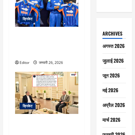
क्रिकेट
ARCHIVES
रोहित शर्मा ने चुना वर्ल्ड कप के लिए
अपना ट्रंप कार्ड, टी-20 में विराट की
अगस्त 2026
तरह है रन चेज का रिकॉर्ड, पाक को
पीटना पसंद है
जुलाई 2026
Editor
जनवरी 26, 2026
जून 2026
मई 2026
अप्रैल 2026
क्रिकेट
मार्च 2026
शहबाज शरीफ को बताया नवाज
शरीफ, सठिया गए पीसीब चीफ
फ़रवरी 2026
मोहसिन नकवी, सोशल मीडिया पोस्ट