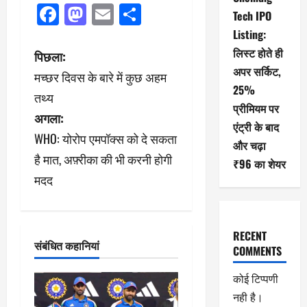
Facebook
Mastodon
Email
Share
Tech IPO
Listing:
पो
लिस्ट होते ही
पिछला:
अपर सर्किट,
मच्छर दिवस के बारे में कुछ अहम
स्ट
25%
तथ्य
प्रीमियम पर
ने
अगला:
एंट्री के बाद
WHO: योरोप एमपॉक्स को दे सकता
वि
और चढ़ा
है मात, अफ़्रीका की भी करनी होगी
₹96 का शेयर
गे
मदद
श
न
RECENT
संबंधित कहानियां
COMMENTS
कोई टिप्पणी
नही है।