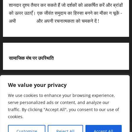
शानदार दृश्य तैयार कर सकते हैं जो दर्शकों को आकर्षित करें और ब्रांडों
को ऊपर उठाएँ। एक जीवंत समुदाय का हिस्सा बनने का मौका न चूकें -
अभी
आवेदन करें
और अपनी रचनात्मकता को चमकने दें !
सामाजिक मंच पर उपस्थिति
X
We value your privacy
We use cookies to enhance your browsing experience,
serve personalized ads or content, and analyze our
हमसे जुड़ें
आधिकारिक नीति पृष्ठ (Privacy Policy)
traffic. By clicking "Accept All", you consent to our use of
हमारे बारे में जानें
हमसे संपर्क करें
cookies.
Copyright © All rights reserved.
|
MoreNews
द्धारा AF
Customize
Reject All
Accept All