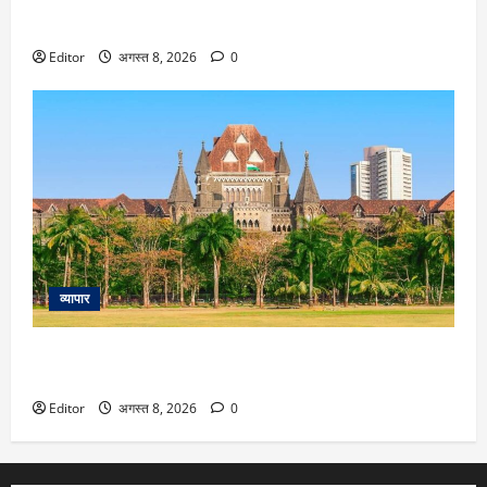
Hariyali Teej 2026 Vastu tips: किसी दिशा में सबसे ज्यादा फलदायी
होगी पूजा, यहां जानें हरियाली तीज के लिए वास्तु टिप्स
Editor
अगस्त 8, 2026
0
व्यापार
‘मच्छर को तलवार से मारने की कोशिश’… Amazon के वेयरहाउस पर
कार्रवाई को लेकर हाई कोर्ट ने FDA को फटकारा
Editor
अगस्त 8, 2026
0