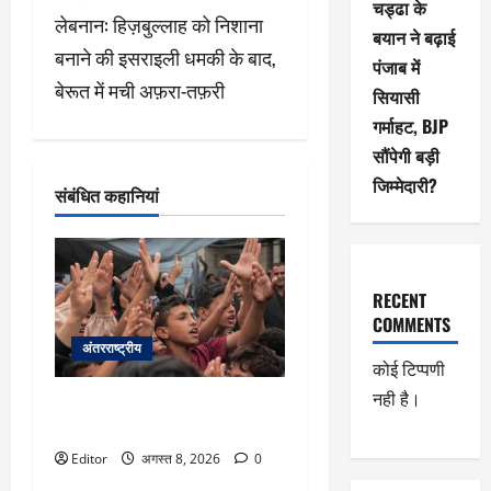
वि
चड्ढा के
लेबनान: हिज़बुल्लाह को निशाना
गे
बयान ने बढ़ाई
बनाने की इसराइली धमकी के बाद,
पंजाब में
श
बेरूत में मची अफ़रा-तफ़री
सियासी
गर्माहट, BJP
न
सौंपेगी बड़ी
जिम्मेदारी?
संबंधित कहानियां
RECENT
COMMENTS
अंतरराष्ट्रीय
कोई टिप्पणी
नही है।
ग़ाज़ा: ‘युद्धविराम’ के बावजूद 300 दिनों
में 300 बच्चों की मौत
Editor
अगस्त 8, 2026
0