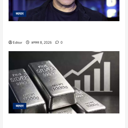
व्यापार
Salman Khan: सलमान खान के बांद्रा स्थित घर के बाहर तैनात मुंबई
पुलिस के कॉन्स्टेबल की हार्ट अटैक से मौत
Editor
अगस्त 8, 2026
0
व्यापार
Silver Price Today: चांदी फिर हुई महंगी! ₹2.40 लाख के करीब
पहुंचा भाव, जानें आपके शहर का रेट