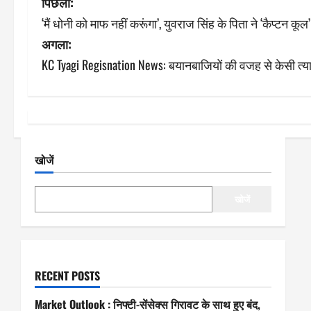
पो
पिछला:
‘मैं धोनी को माफ नहीं करूंगा’, युवराज सिंह के पिता ने ‘कैप्टन कूल
स्ट
अगला:
ने
KC Tyagi Regisnation News: बयानबाजियों की वजह से केसी त्याग
वि
गे
श
खोजें
न
खोजें
RECENT POSTS
Market Outlook : निफ्टी-सेंसेक्स गिरावट के साथ हुए बंद,