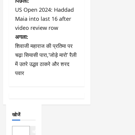
पो
पिछला:
US Open 2024: Haddad
स्ट
Maia into last 16 after
ने
video review row
अगला:
वि
शिवाजी महाराज की प्रतिमा पर
गे
चढ़ा सियासी पारा,’जोड़े मारो’ रैली
श
में उतरे उद्धव ठाकरे और शरद
पवार
न
खोजें
खोजें